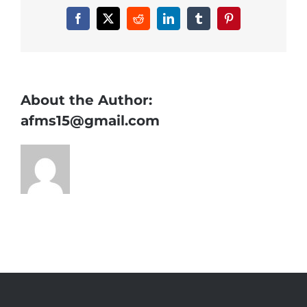
優
質
Facebook
X
Reddit
LinkedIn
Tumblr
Pinterest
婚
攝
洪
大
毛〉
About the Author:
中
afms15@gmail.com