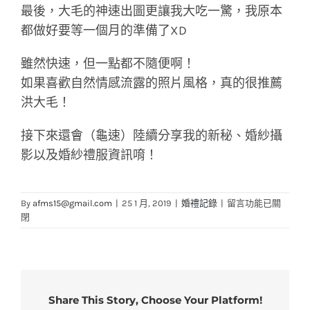
最後，大毛的神速出圖更讓我大吃一驚，我原本
都做好要等一個月的準備了XD
雖然快速，但一點都不隨便啊！
如果喜歡自然情感流露的照片風格，真的很推薦
洪大毛！
接下來還會（龜速）陸續分享我的新秘、婚紗攝
影以及婚紗禮服資訊唷！
在
By
afms15@gmail.com
|
25 1 月, 2019
|
婚禮記錄
|
留言功能已關
〈PTT-
閉
[推
薦]
北
部-
五
Share This Story, Choose Your Platform!
心