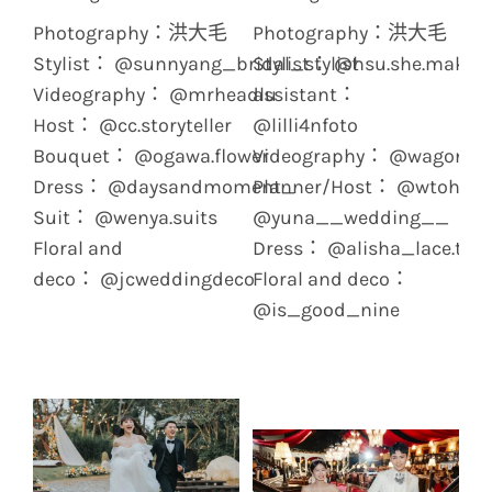
Photography：洪大毛
Photography：洪大毛
Stylist： @sunnyang_bridal_stylist
Stylist： @hsu.she.makeu
Videography： @mrheadlu
assistant：
Host： @cc.storyteller
@lilli4nfoto
Bouquet： @ogawa.flower
Videography： @wagonim
Dress： @daysandmoment_
Planner/Host： @wtoh.131
Suit： @wenya.suits
@yuna__wedding__
Floral and
Dress： @alisha_lace.tw
deco： @jcweddingdeco
Floral and deco：
@is_good_nine