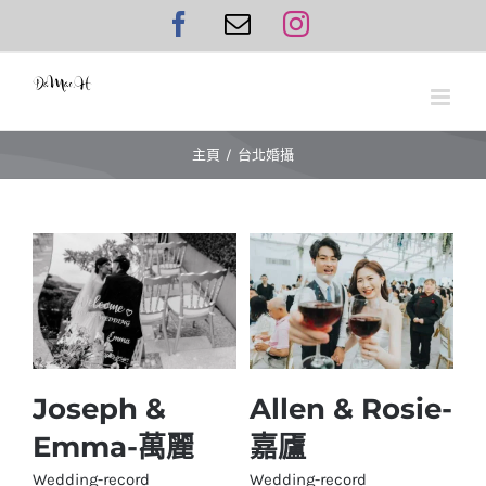
Skip
Facebook
Email:
Instagram
to
content
主頁
台北婚攝
Joseph &
Allen & Rosie-
Joseph & Emma-萬
Emma-萬麗
嘉𠫂
Allen & Rosie-嘉𠫂
麗
Wedding-record
Wedding-record