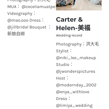
MUA： @ceceliamuatpe
Videography：
Carter &
@mao.ooo Dress：
Helen-美福
Carter & Helen-美福
@jillbridal Bouquet ：
新娘自綁
Wedding-record
Photography：洪大毛
Stylist：
@niki_lee_makeup
Studio：
@jwonderspictures
Host：
@modernday_2002
@enya_withlove
Dress：
@limiya_wedding