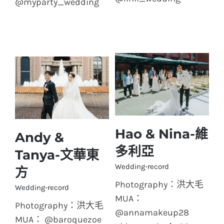
@myparty_wedding
Hao & Nina-維
Andy &
Hao & Nina-維多利
Andy & Tanya-文華
多利亞
Tanya-文華東
亞
東方
Wedding-record
方
Photography：洪大毛
Wedding-record
MUA：
Photography：洪大毛
@annamakeup28
MUA： @baroquezoe