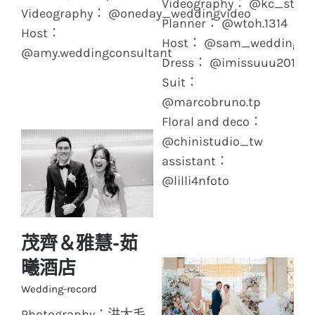
Videography： @kc_studi
Videography： @oneday_weddingvideo
Planner： @wtoh.1314
Host：
Host： @sam_wedding.pr
@amy.weddingconsultant
Dress： @imissuuu2018
Suit：
@marcobruno.tp
Floral and deco：
@chinistudio_tw
assistant：
@lilli4nfoto
茂齊＆雅慧-茹
曦酒店
茂齊＆雅慧-茹曦酒店
Wedding-record
Photography：洪大毛