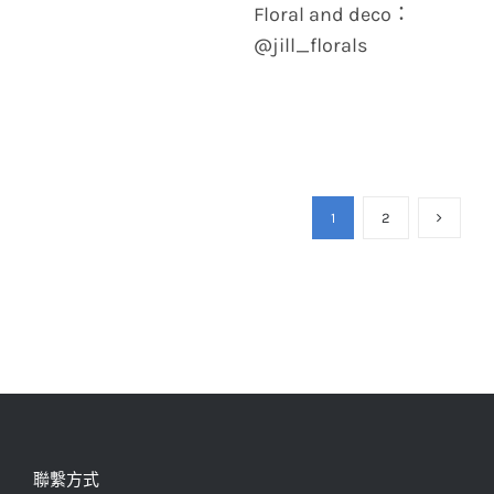
Floral and deco：
@jill_florals
1
2
聯繫方式