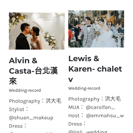
Lewis &
Alvin &
Lewis & Karen-
Alvin & Casta-台北
Karen- chalet
Casta-台北漢
chalet v
漢來
v
來
Wedding-record
Wedding-record
Photography：洪大毛
Photography：洪大毛
MUA： @carolfan_
Stylist：
Host： @emmahsu_wed
@shuan_makeup
Dress：
Dress：
@linli_wedding