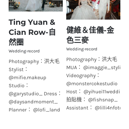
Ting Yuan &
Ting Yuan & Cian
健維＆佳儀-金
Cian Row-自
Row-自然圈
色三麥
健維＆佳儀-金色三麥
然圈
Wedding-record
Wedding-record
Photography：洪大毛
Photography：洪大毛
MUA： @imaggie_stylist
Stylist：
Videography：
@mifie.makeup
@monstercokestudio
Studio：
Host： @yihuei11wedding
@garystudio_ Dress：
拍貼機： @fishsnap_
@daysandmoment_
Assistant： @lilli4nfoto
Planner： @lofi_land